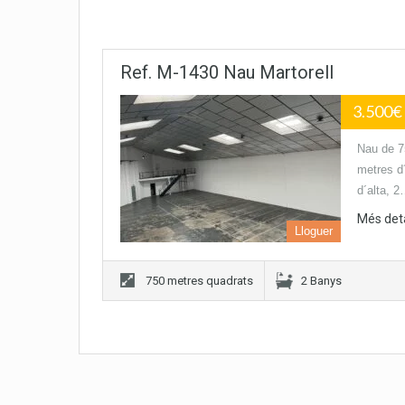
Ref. M-1430 Nau Martorell
3.500€
Nau de 75
metres d´
d´alta, 
Més deta
Lloguer
750 metres quadrats
2 Banys