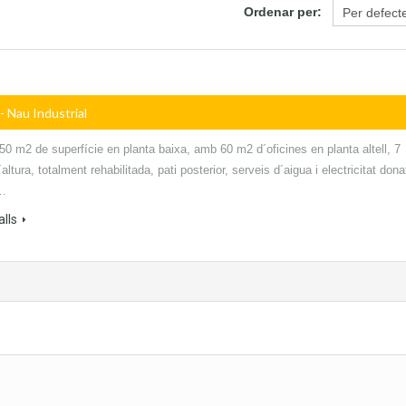
Ordenar per:
- Nau Industrial
0 m2 de superfície en planta baixa, amb 60 m2 d´oficines en planta altell, 7
altura, totalment rehabilitada, pati posterior, serveis d´aigua i electricitat dona
2…
lls