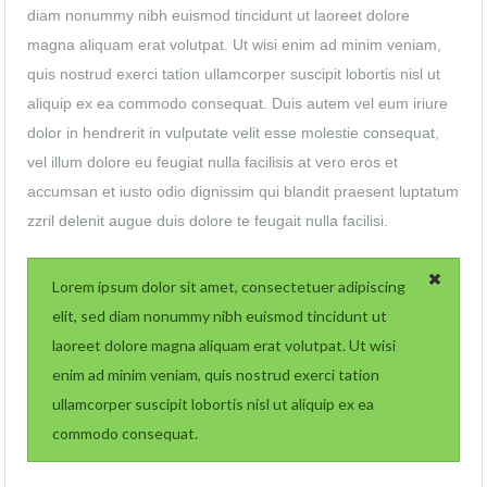
diam nonummy nibh euismod tincidunt ut laoreet dolore
magna aliquam erat volutpat. Ut wisi enim ad minim veniam,
quis nostrud exerci tation ullamcorper suscipit lobortis nisl ut
aliquip ex ea commodo consequat. Duis autem vel eum iriure
dolor in hendrerit in vulputate velit esse molestie consequat,
vel illum dolore eu feugiat nulla facilisis at vero eros et
accumsan et iusto odio dignissim qui blandit praesent luptatum
zzril delenit augue duis dolore te feugait nulla facilisi.
Lorem ipsum dolor sit amet, consectetuer adipiscing
elit, sed diam nonummy nibh euismod tincidunt ut
laoreet dolore magna aliquam erat volutpat. Ut wisi
enim ad minim veniam, quis nostrud exerci tation
ullamcorper suscipit lobortis nisl ut aliquip ex ea
commodo consequat.