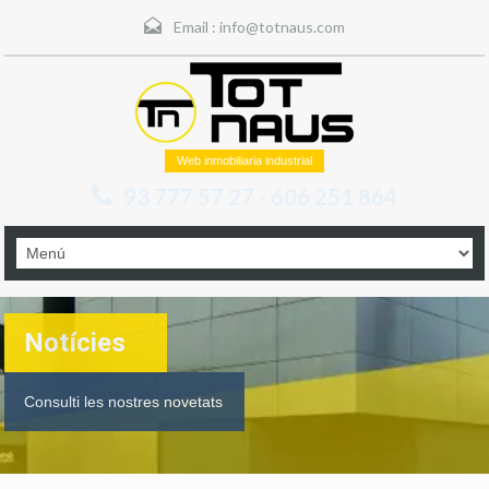
Email :
info@totnaus.com
Web inmobiliaria industrial
93 777 57 27 - 606 251 864
Notícies
Consulti les nostres novetats