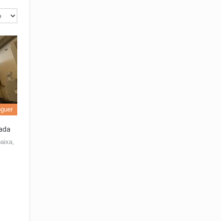
oguer
pada
aixa,