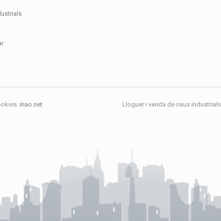
ustrials
ar
ookies.
inao.net
Lloguer i venda de naus industrials