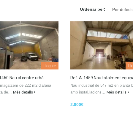
Ordenar per:
Lloguer
Ll
-1460 Nau al centre urbà
Ref. A-1459 Nau totalment equi
 magatzem de 222 m2 diàfana
Nau industrial de 547 m2 en planta b
rta de…
Més detalls
amb instal.lacions…
Més detalls
2.900€