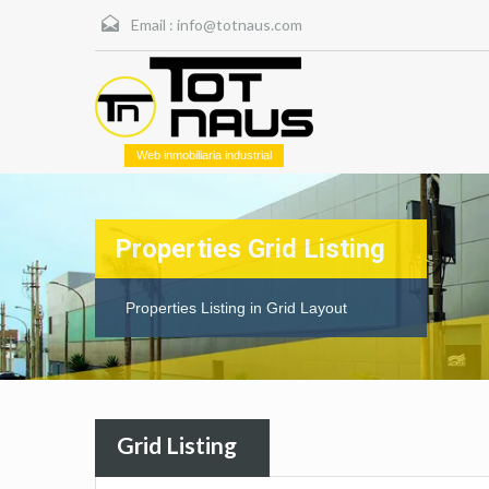
Email :
info@totnaus.com
Web inmobiliaria industrial
Properties Grid Listing
Properties Listing in Grid Layout
Grid Listing