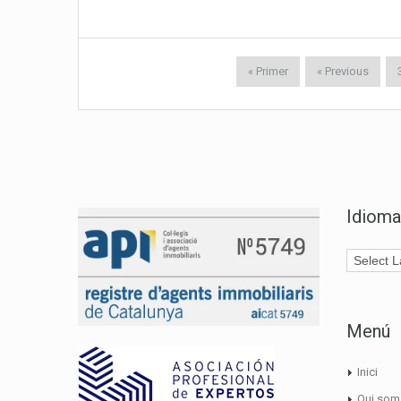
« Primer
« Previous
Idioma
Menú
Inici
Qui som