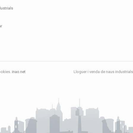
ustrials
ar
ookies.
inao.net
Lloguer i venda de naus industrials