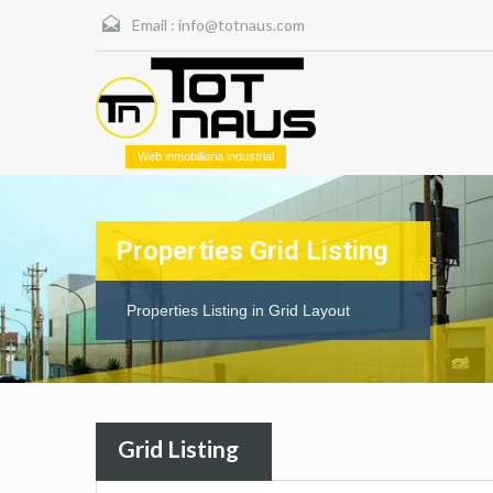
Email :
info@totnaus.com
Web inmobiliaria industrial
Properties Grid Listing
Properties Listing in Grid Layout
Grid Listing