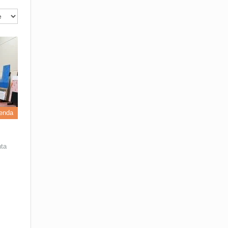
enda
nta