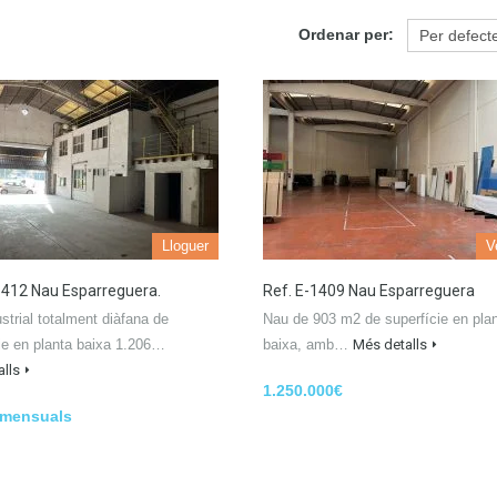
Ordenar per:
Lloguer
V
1412 Nau Esparreguera.
Ref. E-1409 Nau Esparreguera
strial totalment diàfana de
Nau de 903 m2 de superfície en pla
ie en planta baixa 1.206…
baixa, amb…
Més detalls
lls
1.250.000€
 mensuals