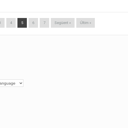
3
4
5
6
7
Següent »
Últim »